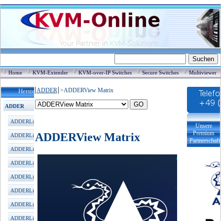
Home
KVM-Extender
KVM-over-IP Switches
Secure Switches
Multiviewer
ADDER
>
ADDERView Matrix
Hersteller / Produkte
ADDER
ADDERLink KVM Extender
Unsere
Premium
ADDERView Matrix
ADDERLink XDIP HDMI
Partnerschaft
ADDERLink XD522 DP(2K)
ADDERLink XD600 DP(4K)
ADDERLink XD C650 DP
ADDERLink INFINITY 100T
ADDERLink INFINITY 101T
ADDERLink INFINITY 102T