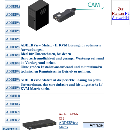
ADDERLink iPeps (VGA)
Zur
Raritan
P
ADDERView CATx 1000
Auswahlhil
ADDERView CATx IP1000
ADDERView CATx IP4000
ADDERView CATx IP5000
ADDERView Matrix - IP KVM Lösung für optimierte
ADDERView PRO VGA
Anwendungen.
Ideal für Unternehmen, bei denen
ADDERView PRO DVI
Benutzerfreundlichkeit und geringer Wartungsaufwand
im Vordergrund stehen.
ADDERView PRO DP
Ohne großen Installationsaufwand und mit minimalen
technischen Kenntnissen in Betrieb zu nehmen.
ADDERView Secure
ADDERView Secure 4K
ADDERView Matrix ist die perfekte Lösung für jedes
Unternehmen, das eine einfache und leistungsstarke IP
ADDERView RDX TFT
KVM-Matrix sucht.
ADDER RED PSU
ADDERLink Audio/Video
ADDER VGA/DVI Konverter
Art.Nr.: AVM-
C12
ADDER Zubehör
ADDERView
Matrix
RARITAN