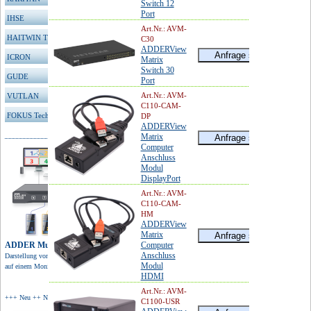
Switch 12
Port
IHSE
Art.Nr.: AVM-
HAITWIN TFT
C30
ADDERView
ICRON
Matrix
Switch 30
GUDE
Port
Art.Nr.: AVM-
VUTLAN
C110-CAM-
FOKUS Technologies
DP
ADDERView
Matrix
Computer
Anschluss
Modul
DisplayPort
Art.Nr.: AVM-
C110-CAM-
HM
ADDERView
Matrix
ADDER Multiviewer
Computer
Anschluss
Darstellung von 4 Quellen
Modul
auf einem Monitor in 4K Auflösung.
HDMI
Art.Nr.: AVM-
+++ Neu ++ Neu ++ Neu +
C1100-USR