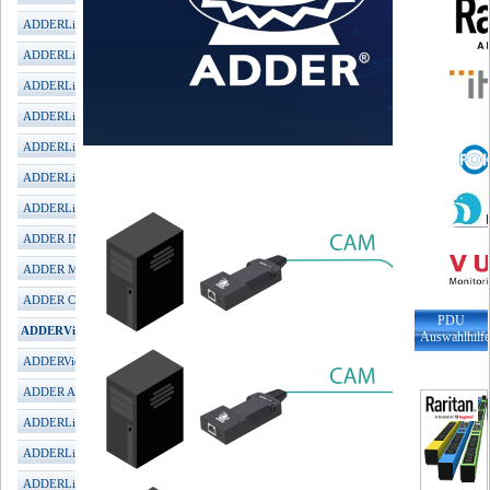
ADDERLink INFINITY 1002
ADDERLink INFINITY 1102
ADDERLink INFINITY 1104T
ADDERLink INFINITY 2020
ADDERLink INFINITY 2100
ADDERLink INFINITY 3000
ADDERLink INFINITY 4001
ADDER INFINITY Manager
ADDER MultiViewer
ADDER CCS-PRO
PDU
ADDERView Matrix
Auswahlhilf
ADDERView DDX
ADDER ARDx KVM-IP
ADDERLink iPeps mini
ADDERLink iPeps+ (HDMI)
ADDERLink iPeps (DVI)