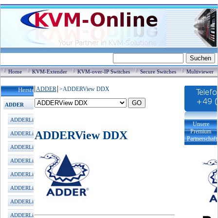
Home
KVM-Extender
KVM-over-IP Switches
Secure Switches
Multiviewer
ADDER
>
ADDERView DDX
Hersteller / Produkte
ADDER
ADDERLink KVM Extender
Unsere
Premium
ADDERView DDX
ADDERLink XDIP HDMI
Partnerschaft
ADDERLink XD522 DP(2K)
ADDERLink XD600 DP(4K)
ADDERLink XD C650 DP
ADDERLink INFINITY 100T
ADDERLink INFINITY 101T
ADDERLink INFINITY 102T