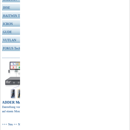
IHSE
HAITWIN TFT
ICRON
GUDE
VUTLAN
FOKUS Technologies
ADDER Multiviewer
Darstellung von 4 Quellen
auf einem Monitor in 4K Auflösung.
+++ Neu ++ Neu ++ Neu +