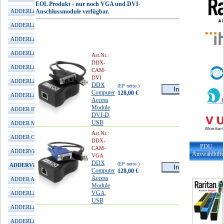
EOL Produkt - nur noch VGA und DVI-
ADDERLink INFINITY 1002
Anschlussmodule verfügbar.
ADDERLink INFINITY 1102
ADDERLink INFINITY 1104T
ADDERLink INFINITY 2020
Art.Nr.:
DDX-
ADDERLink INFINITY 2100
CAM-
DVI
ADDERLink INFINITY 3000
DDX
(EP netto:)
Computer
128,00 €
ADDERLink INFINITY 4001
Access
incl.
Module
MwSt.
152,32 €
ADDER INFINITY Manager
DVI-D,
USB
ADDER MultiViewer
Art.Nr.:
ADDER CCS-PRO
DDX-
PDU
CAM-
ADDERView Matrix
Auswahlhilf
VGA
DDX
(EP netto:)
ADDERView DDX
Computer
128,00 €
Access
incl.
ADDER ARDx KVM-IP
Module
MwSt.
152,32 €
VGA,
ADDERLink iPeps mini
USB
ADDERLink iPeps+ (HDMI)
ADDERLink iPeps (DVI)