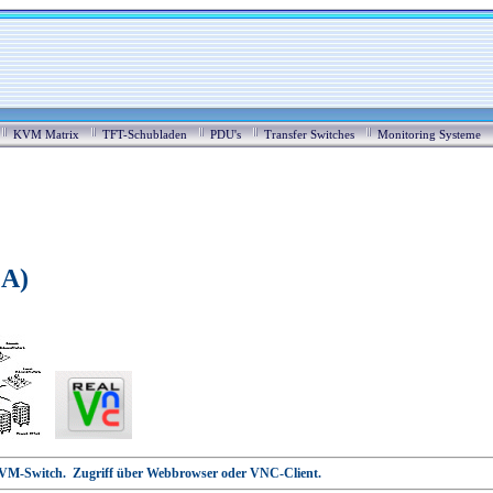
KVM Matrix
TFT-Schubladen
PDU's
Transfer Switches
Monitoring Systeme
GA)
KVM-Switch. Zugriff über Webbrowser oder VNC-Client.