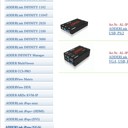
ADDERLink INFINITY 1102
ADDERLink INFINITY 1104T
ADDERLink INFINITY 2020
Art.Nr.: AL-I
ADDERLink iP
ADDERLink INFINITY 2100
USB, PS/2
ADDERLink INFINITY 3000
ADDERLink INFINITY 4001
Art.Nr.: AL-
ADDER INFINITY Manager
ADDERLink iP
VGA, USB, 
ADDER MultiViewer
ADDER CCS-PRO
ADDERView Matrix
ADDERView DDX
ADDER ARDx KVM-IP
ADDERLink iPeps mini
ADDERLink iPeps+ (HDMI)
ADDERLink iPeps (DVI)
ADDERLink iPeps (VGA)