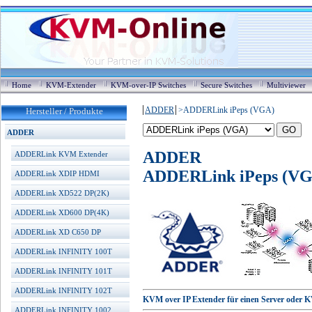
Home
KVM-Extender
KVM-over-IP Switches
Secure Switches
Multiviewer
ADDER
>
ADDERLink iPeps (VGA)
Hersteller / Produkte
ADDER
ADDER
ADDERLink KVM Extender
ADDERLink iPeps (V
ADDERLink XDIP HDMI
ADDERLink XD522 DP(2K)
ADDERLink XD600 DP(4K)
ADDERLink XD C650 DP
ADDERLink INFINITY 100T
ADDERLink INFINITY 101T
ADDERLink INFINITY 102T
KVM over IP Extender für einen Server oder 
ADDERLink INFINITY 1002