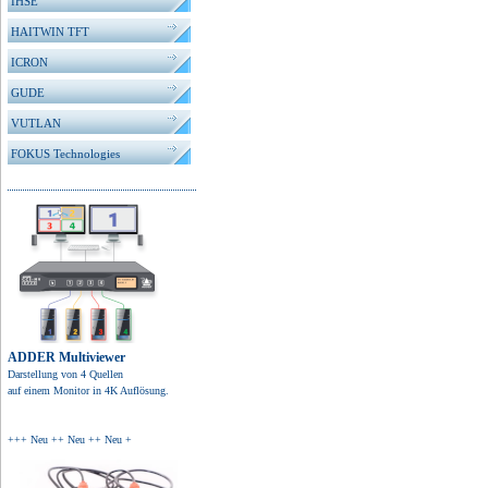
IHSE
HAITWIN TFT
ICRON
GUDE
VUTLAN
FOKUS Technologies
ADDER Multiviewer
Darstellung von 4 Quellen
auf einem Monitor in 4K Auflösung.
+++ Neu ++ Neu ++ Neu +