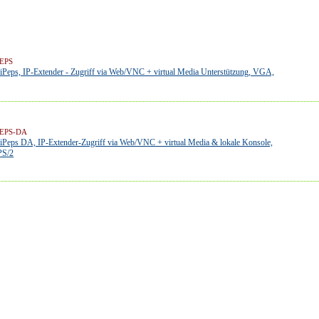
PEPS
eps, IP-Extender - Zugriff via Web/VNC + virtual Media Unterstützung, VGA,
IPEPS-DA
eps DA, IP-Extender-Zugriff via Web/VNC + virtual Media & lokale Konsole,
PS/2