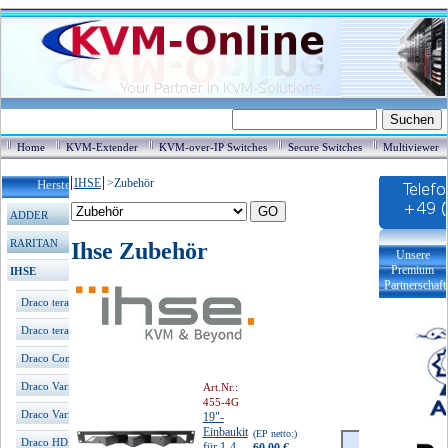
Home
KVM-Extender
KVM-over-IP Switches
Secure Switches
Multiviewer
IHSE
>
Zubehör
Hersteller / Produkte
ADDER
RARITAN
Ihse Zubehör
Unsere
Premium
IHSE
Partnerschaft
Draco tera enterprise
Draco tera compact
Draco Comp. Extender
Draco Vario Extender
Art.Nr.:
455-4G
Draco Vario DualLink
19"-
Einbaukit
(EP netto:)
Draco HDMI Extender
für 1-4