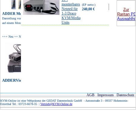
montierbares
(EP netto:)
Netzteil für
240,00 €
Zur
1-3 Draco
ADDER Multiviewer
incl.
Raritan
P
KVM/Media
MwSt.
285,60 €
Auswahlhil
Darstellung von 4 Quellen
Units
auf einem Monitor in 4K Auflösung.
+++ Neu ++ Neu ++ Neu +
ADDERView IP Matrix
AGB
Impressum
Datenschutz
KVM-Online ist eine Webpräsenz der GEDAT Datentechnik GmbH - Antonstraße 3 - 09337 Hohenstein-
Ernstthal Tel.: 03723-6678-35 |
Vertrieb@KVM-Online.de