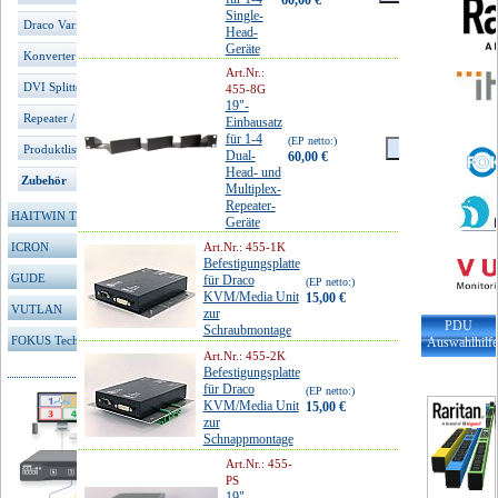
60,00 €
Single-
incl.
Draco Vario DisplayPort
Head-
MwSt.
71,40 €
Geräte
Konverter
Art.Nr.:
DVI Splitter
455-8G
19"-
Repeater / Cross Repeater
Einbausatz
für 1-4
(EP netto:)
Produktliste
Dual-
60,00 €
Head- und
incl.
Zubehör
Multiplex-
MwSt.
71,40 €
Repeater-
HAITWIN TFT
Geräte
ICRON
Art.Nr.: 455-1K
Befestigungsplatte
GUDE
für Draco
(EP netto:)
KVM/Media Unit
15,00 €
VUTLAN
zur
incl.
PDU
Schraubmontage
MwSt.
17,85 €
FOKUS Technologies
Auswahlhilf
Art.Nr.: 455-2K
Befestigungsplatte
für Draco
(EP netto:)
KVM/Media Unit
15,00 €
zur
incl.
Schnappmontage
MwSt.
17,85 €
Art.Nr.: 455-
PS
19"-