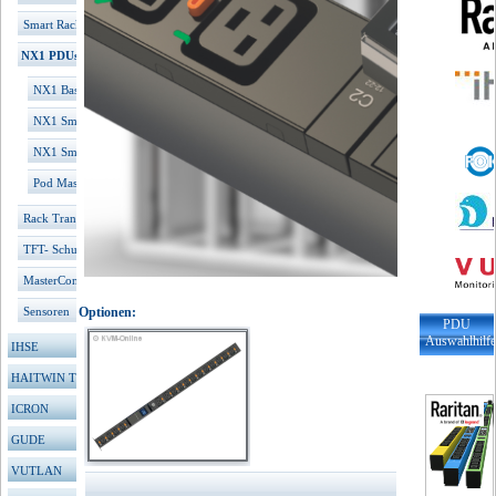
Smart Rack PDUs
NX1 PDUs
NX1 Basic PDU's
NX1 Smart Ready PDU's
NX1 Smart Node PDU's
Pod Master
Rack Transfer Switches
TFT- Schubladen
MasterConsole Digital
Sensoren
Optionen:
PDU
Auswahlhilf
IHSE
HAITWIN TFT
ICRON
GUDE
VUTLAN