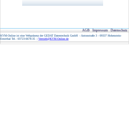
AGB
Impressum
Datenschutz
KVM-Online ist eine Webpräsenz der GEDAT Datentechnik GmbH - Antonstraße 3 - 09337 Hohenstein-
Ernstthal Tel.: 03723-6678-35 |
Vertrieb@KVM-Online.de