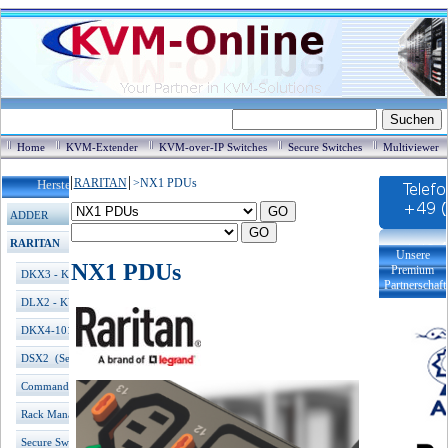
Home
KVM-Extender
KVM-over-IP Switches
Secure Switches
Multiviewer
RARITAN
>
NX1 PDUs
Hersteller / Produkte
ADDER
RARITAN
Unsere
NX1 PDUs
Premium
DKX3 - KVM over IP Switch
Partnerschaft
DLX2 - KVM over IP Switch
DKX4-101 (4K over IP)
DSX2 (Seriell over IP)
CommandCenter SG
Rack Management
Secure Switches