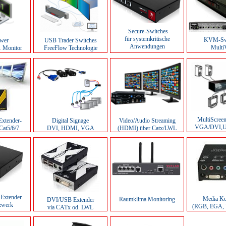
Secure-Switches
für systemkritische
KVM-Swi
ewer
USB Trader Switches
Anwendungen
MultiV
1 Monitor
FreeFlow Technologie
MultiScree
Extender-
Digital Signage
Video/Audio Streaming
VGA/DVI,U
 Cat5/6/7
DVI, HDMI, VGA
(HDMI) über Catx/LWL
Extender
Media Ko
Raumklima Monitoring
DVI/USB Extender
tzwerk
(RGB, EGA, 
via CATx od. LWL