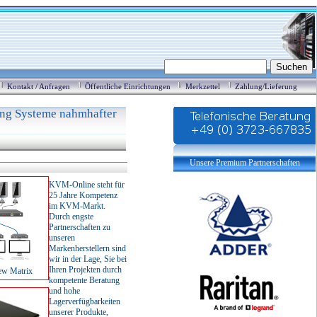
Kontakt / Anfragen
Öffentliche Einrichtungen
Merkzettel
Zahlung/Lieferung
ing Systeme nahmhafter
• KVM over IP • KVM Switches • Digitale KVM Matrix-Lösu
Unsere Premium Partnerschaften
KVM-Online steht für
25 Jahre Kompetenz
im KVM-Markt.
Durch engste
Partnerschaften zu
unseren
Markenherstellern sind
wir in der Lage, Sie bei
Ihren Projekten durch
w Matrix
kompetente Beratung
und hohe
Lagerverfügbarkeiten
unserer Produkte,