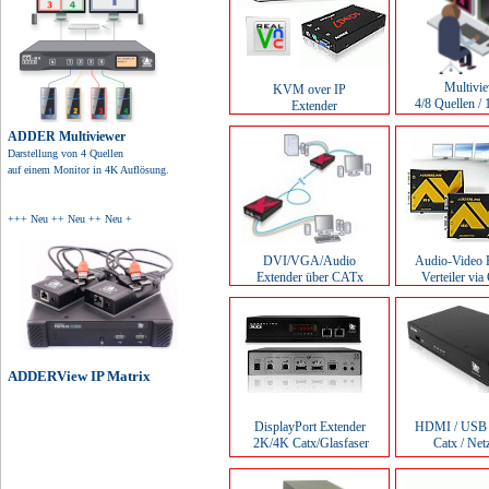
Multivi
KVM over IP
4/8 Quellen / 
Extender
ADDER Multiviewer
Darstellung von 4 Quellen
auf einem Monitor in 4K Auflösung.
+++ Neu ++ Neu ++ Neu +
DVI/VGA/Audio
Audio-Video 
Extender über CATx
Verteiler via
ADDERView IP Matrix
DisplayPort Extender
HDMI / USB 
2K/4K Catx/Glasfaser
Catx / Ne