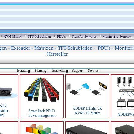
KVM Matrix
TFT-Schubladen
PDU's
Transfer Switches
Monitoring Systeme
en - Extender - Matrizen - TFT-Schubladen - PDU's - Monitor
Hersteller
Beratung - Planung - Teststellung - Support - Service
DSX2
ADDER Infinity 5K
nsolen-
Smart Rack PDU's
KVM / IP Matrix
ADDERVie
IP)
Powermanagement