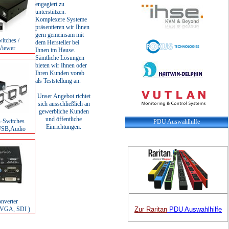
engagiert zu
unterstützen.
Komplexere Systeme
präsentieren wir Ihnen
gern gemeinsam mit
tches /
dem Hersteller bei
iewer
Ihnen im Hause.
Sämtliche Lösungen
bieten wir Ihnen oder
Ihren Kunden vorab
als Teststellung an.
Unser Angebot richtet
sich ausschließlich an
gewerbliche Kunden
und öffentliche
n-Switches
PDU Auswahlhilfe
Einrichtungen.
SB,Audio
nverter
VGA, SDI )
Zur Raritan
PDU Auswahlhilfe