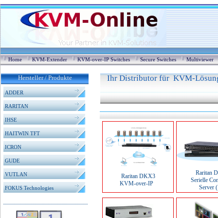
Home
KVM-Extender
KVM-over-IP Switches
Secure Switches
Multiviewer
Ihr Distributor für KVM-Lösung
Hersteller / Produkte
ADDER
RARITAN
IHSE
HAITWIN TFT
ICRON
GUDE
Raritan 
VUTLAN
Raritan DKX3
Serielle Co
KVM-over-IP
Server (
FOKUS Technologies