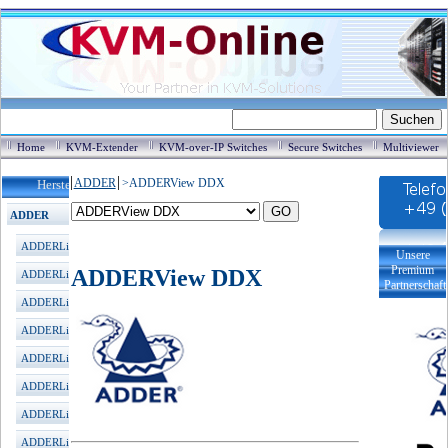
Home
KVM-Extender
KVM-over-IP Switches
Secure Switches
Multiviewer
ADDER
>
ADDERView DDX
Hersteller / Produkte
ADDER
ADDERLink KVM Extender
Unsere
Premium
ADDERView DDX
ADDERLink XDIP HDMI
Partnerschaft
ADDERLink XD522 DP(2K)
ADDERLink XD600 DP(4K)
ADDERLink XD C650 DP
ADDERLink INFINITY 100T
ADDERLink INFINITY 101T
ADDERLink INFINITY 102T