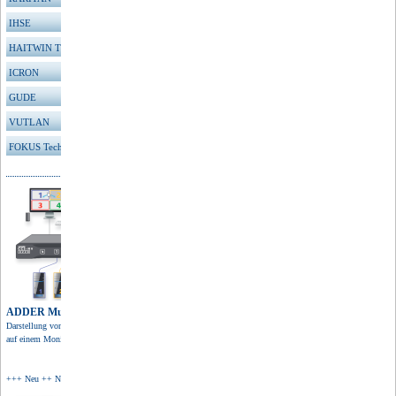
IHSE
HAITWIN TFT
ICRON
GUDE
VUTLAN
FOKUS Technologies
ADDER Multiviewer
Darstellung von 4 Quellen
auf einem Monitor in 4K Auflösung.
+++ Neu ++ Neu ++ Neu +