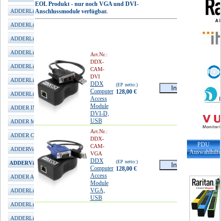
EOL Produkt - nur noch VGA und DVI-
ADDERLink INFINITY 1002
Anschlussmodule verfügbar.
ADDERLink INFINITY 1102
ADDERLink INFINITY 1104T
ADDERLink INFINITY 2020
Art.Nr.:
DDX-
ADDERLink INFINITY 2100
CAM-
DVI
ADDERLink INFINITY 3000
DDX
(EP netto:)
Computer
128,00 €
ADDERLink INFINITY 4001
Access
incl.
Module
MwSt.
152,32 €
ADDER INFINITY Manager
DVI-D,
USB
ADDER MultiViewer
Art.Nr.:
ADDER CCS-PRO
DDX-
PDU
CAM-
ADDERView Matrix
Auswahlhilf
VGA
DDX
(EP netto:)
ADDERView DDX
Computer
128,00 €
Access
incl.
ADDER ARDx KVM-IP
Module
MwSt.
152,32 €
VGA,
ADDERLink iPeps mini
USB
ADDERLink iPeps+ (HDMI)
ADDERLink iPeps (DVI)